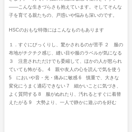
――こんな生きづらさも抱えています。そしてそんな
子を育てる親たちの、戸惑いや悩みも深いのです。
HSCのおもな特徴にはこんなものもあります
１．すぐにびっくりし、驚かされるのが苦手 ２ 服の
布地がチクチク感じ、縫い目や服のラベルが気になる
３ 注意されただけでも委縮して、ほかの人が怒られ
ていても怖がる。 4 親や友人の心を読んで気を使う
5 においや音・光・痛みに敏感 6 慎重で、大きな
変化にうまく適応できない 7 細かいことに気づき、
よく質問する 8 服がぬれたり、汚れるとすぐに着替
えたがる 9 大勢より、一人で静かに遊ぶのを好む