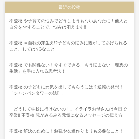
最近の投稿
不登校 や子育ての悩みでどうしようもないあなたに！他人と
自分を○○することで、悩みは消えます!!
不登校 ＝自我の芽生え!?子どもの悩みに親がしてあげられる
こと、してはNGなこと
不登校 でも関係ない！今すぐできる、もう悩まない「理想の
生活」を手に入れる思考法！
不登校 の子どもに元気を出してもらうには？逆転の発想！
「シャンパンタワーの法則」
「どうして学校に行けないの！」イライラお母さんは今日で
卒業‼ 不登校 児がみるみる元気になるメッセージの伝え方
不登校 解決のために！勉強や友達作りよりも必要なこと！