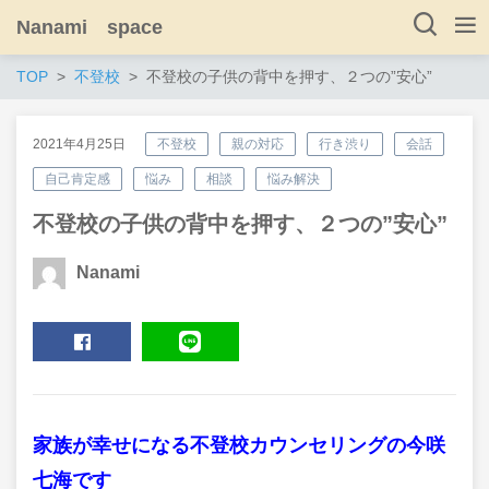
Nanami space
TOP
不登校
不登校の子供の背中を押す、２つの”安心”
2021年4月25日
不登校
親の対応
行き渋り
会話
自己肯定感
悩み
相談
悩み解決
不登校の子供の背中を押す、２つの”安心”
Nanami
SHARE
LINE
家族が幸せになる不登校カウンセリングの今咲
七海です