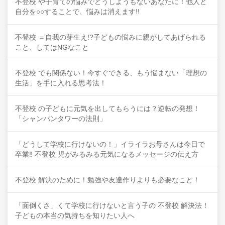
不登校 や子育ての悩みでどうしようもないあなたに！他人と
自分を○○することで、悩みは消えます!!
不登校 ＝自我の芽生え!?子どもの悩みに親がしてあげられる
こと、してはNGなこと
不登校 でも関係ない！今すぐできる、もう悩まない「理想の
生活」を手に入れる思考法！
不登校 の子どもに元気を出してもらうには？逆転の発想！
「シャンパンタワーの法則」
「どうして学校に行けないの！」イライラお母さんは今日で
卒業‼ 不登校 児がみるみる元気になるメッセージの伝え方
不登校 解決のために！勉強や友達作りよりも必要なこと！
「面倒くさ」くて学校に行けないと言う子の 不登校 解決法！
子どもの本当の気持ちを知りたい人へ