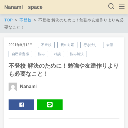
Nanami space
TOP
不登校
不登校 解決のために！勉強や友達作りよりも必
要なこと！
2021年9月12日
不登校
親の対応
行き渋り
会話
自己肯定感
悩み
相談
悩み解決
不登校 解決のために！勉強や友達作りより
も必要なこと！
Nanami
SHARE
LINE