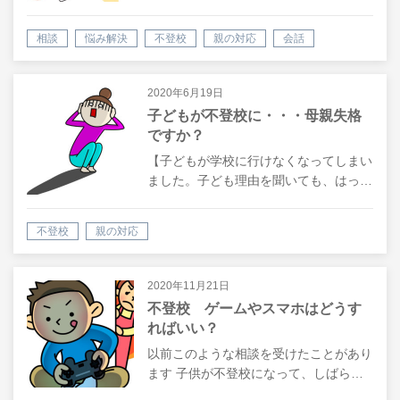
相談
悩み解決
不登校
親の対応
会話
自己肯定感
潜在意識
悩み
2020年6月19日
子どもが不登校に・・・母親失格
ですか？
【子どもが学校に行けなくなってしまい
ました。子ども理由を聞いても、はっ…
不登校
親の対応
2020年11月21日
不登校 ゲームやスマホはどうす
ればいい？
以前このような相談を受けたことがあり
ます 子供が不登校になって、しばら…