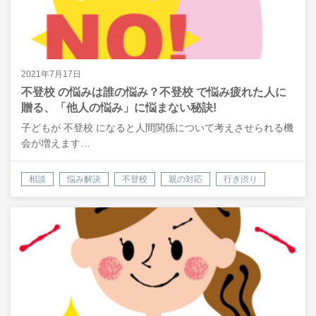
2021年7月17日
不登校 の悩みは誰の悩み？不登校 で悩み疲れた人に
贈る、「他人の悩み」に悩まない秘訣!
子どもが 不登校 になると人間関係について考えさせられる機
会が増えます…
相談
悩み解決
不登校
親の対応
行き渋り
会話
自己肯定感
潜在意識
悩み