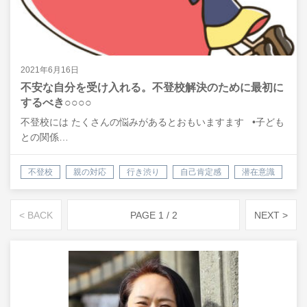
2021年6月16日
不安な自分を受け入れる。不登校解決のために最初に
するべき○○○○
不登校には たくさんの悩みがあるとおもいますます •子ども
との関係…
不登校
親の対応
行き渋り
自己肯定感
潜在意識
悩み
相談
悩み解決
< BACK
PAGE 1 / 2
NEXT >