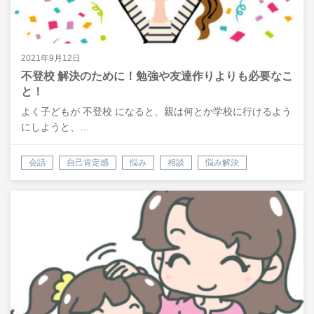
2021年9月12日
不登校 解決のために！勉強や友達作りよりも必要なこ
と！
よく子どもが 不登校 になると、親は何とか学校に行けるよう
にしようと、…
会話
自己肯定感
悩み
相談
悩み解決
不登校
親の対応
行き渋り