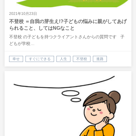
2021年10月23日
不登校 ＝自我の芽生え!?子どもの悩みに親がしてあげ
られること、してはNGなこと
不登校 の子どもを持つクライアントさんからの質問です 子
どもが学校…
幸せ
すぐにできる
人生
不登校
進路
親の対応
会話
自己肯定感
潜在意識
悩み
相談
悩み解決