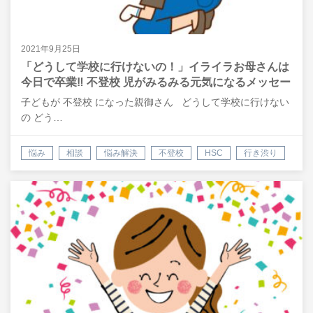
2021年9月25日
「どうして学校に行けないの！」イライラお母さんは
今日で卒業‼ 不登校 児がみるみる元気になるメッセー
ジの伝え方
子どもが 不登校 になった親御さん どうして学校に行けない
の どう…
悩み
相談
悩み解決
不登校
HSC
行き渋り
会話
自己肯定感
潜在意識