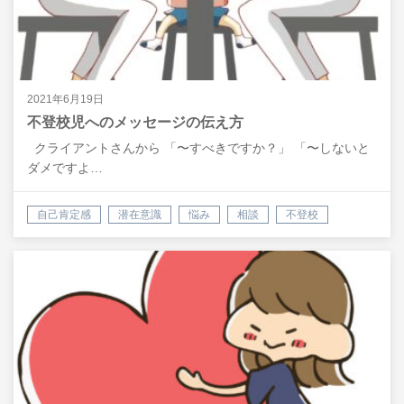
2021年6月19日
不登校児へのメッセージの伝え方
クライアントさんから 「〜すべきですか？」 「〜しないと
ダメですよ…
自己肯定感
潜在意識
悩み
相談
不登校
親の対応
会話