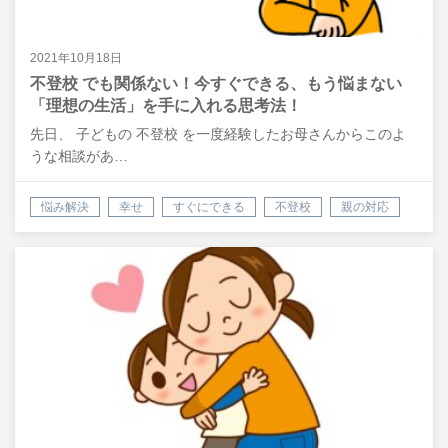
2021年10月18日
不登校 でも関係ない！今すぐできる、もう悩まない
「理想の生活」を手に入れる思考法！
先日、 子どもの 不登校 を一度経験したお母さんからこのよ
うな相談があ…
悩み解決
幸せ
すぐにできる
不登校
親の対応
行き渋り
自己肯定感
潜在意識
悩み
相談