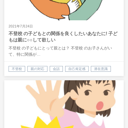
2021年7月24日
不登校 の子どもとの関係を良くしたいあなたに! 子ど
もは親に○○して欲しい
不登校 の子どもにとって親とは？ 不登校 のお子さんがい
て、特に関係が…
不登校
親の対応
会話
自己肯定感
潜在意識
悩み
相談
悩み解決