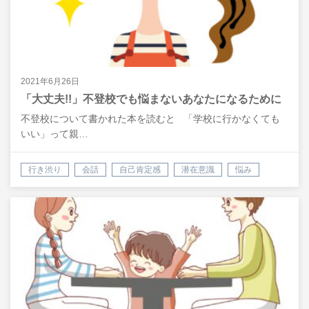
2021年6月26日
「大丈夫!!」不登校でも悩まないあなたになるために
不登校について書かれた本を読むと 「学校に行かなくても
いい」って親…
行き渋り
会話
自己肯定感
潜在意識
悩み
相談
悩み解決
不登校
親の対応