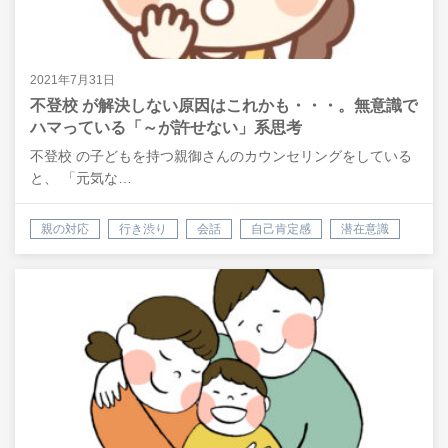
2021年7月31日
不登校 が解決しない原因はこれかも・・・。無意識で
ハマっている「～が許せない」系思考
不登校 の子どもを持つ親御さんのカウンセリングをしている
と、 「元気な…
親の対応
行き渋り
会話
自己肯定感
潜在意識
悩み
相談
悩み解決
不登校