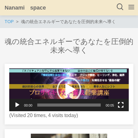
Nanami space
TOP
魂の統合エネルギーであなたを圧倒的未来へ導く
魂の統合エネルギーであなたを圧倒的
未来へ導く
動
画
プ
レ
00:00
00:05
ー
(Visited 20 times, 4 visits today)
ヤ
ー